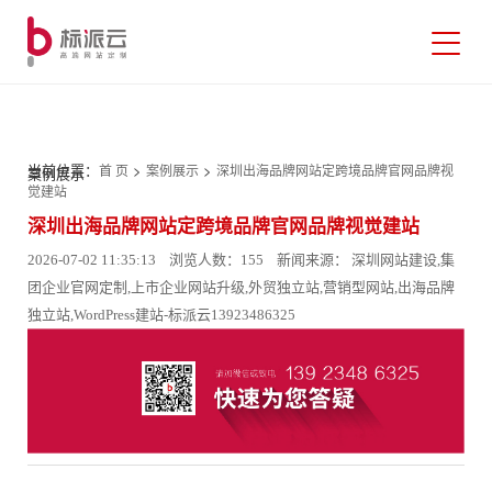
当前位置：
>
>
首 页
案例展示
深圳出海品牌网站定跨境品牌官网品牌视
案例展示
觉建站
深圳出海品牌网站定跨境品牌官网品牌视觉建站
2026-07-02 11:35:13 浏览人数：155 新闻来源： 深圳网站建设,集
团企业官网定制,上市企业网站升级,外贸独立站,营销型网站,出海品牌
独立站,WordPress建站-标派云13923486325