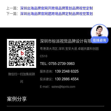
上一篇：
深圳出海品牌官网开跨境品牌策划品牌视觉定制
下一篇：
深圳出海品牌官网建跨境品牌定制品牌视觉策划
深圳市标派视觉品牌设计有限公司
粤港澳大湾区.深圳.宝安大道.卓越共赢科创园
C510
TEL: 0755-2739 0983
139 2348 6325
服务咨询：
微信扫一扫加售前顾
130 2886 4554
投诉建议：
问
E-mail：sales@bpvis.com
案例分享