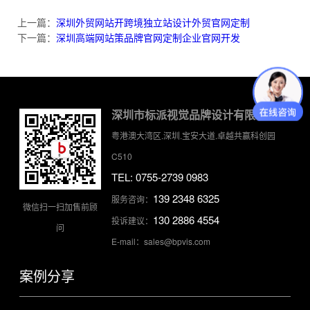
上一篇：
深圳外贸网站开跨境独立站设计外贸官网定制
下一篇：
深圳高端网站策品牌官网定制企业官网开发
深圳市标派视觉品牌设计有限公司
粤港澳大湾区.深圳.宝安大道.卓越共赢科创园
C510
TEL: 0755-2739 0983
139 2348 6325
服务咨询：
微信扫一扫加售前顾
130 2886 4554
投诉建议：
问
E-mail：sales@bpvis.com
案例分享