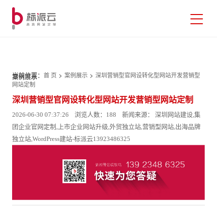
当前位置：
>
>
首 页
案例展示
深圳营销型官网设转化型网站开发营销型
案例展示
网站定制
深圳营销型官网设转化型网站开发营销型网站定制
2026-06-30 07:37:26 浏览人数：188 新闻来源： 深圳网站建设,集
团企业官网定制,上市企业网站升级,外贸独立站,营销型网站,出海品牌
独立站,WordPress建站-标派云13923486325