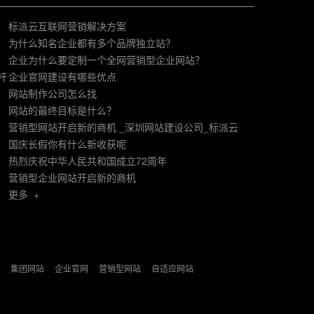
标派云互联网营销解决方案
为什么知名企业都有多个品牌独立站？
企业为什么要定制一个全网营销型企业网站？
杆
企业官网建设有哪些优点
网站制作公司怎么找
网站的最终目标是什么？
营销型网站开启新的商机 _深圳网站建设公司_标派云
国庆长假你有什么新收获呢
热烈庆祝中华人民共和国成立72周年
营销型企业网站开启新的商机
更多 +
集团网站
企业官网
营销型网站
自适应网站