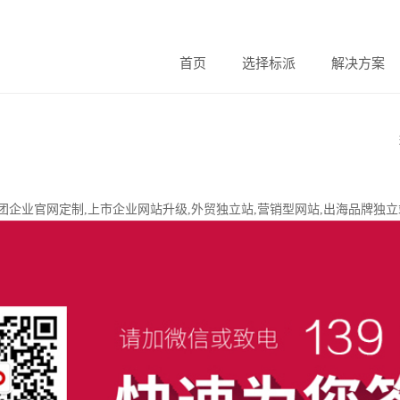
首页
选择标派
解决方案
设,集团企业官网定制,上市企业网站升级,外贸独立站,营销型网站,出海品牌独立站,Word