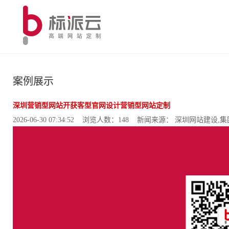
案例展示
深圳营销型网站开获客型官网设计营销型网站定制
2026-06-30 07:34:52 浏览人数：148 新闻来源： 深圳网站建