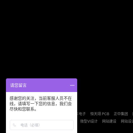
请您留言
感谢您的关注，当前客服人员不在
线，请填写一下您的信息，我们会
友情链接：
尽快和您联系。
德派森安防
益力盛汽车电子
恒天翊 PCB
正中集团
B2B
B2C
检测认证
微型VI设计
网站建设
网站设