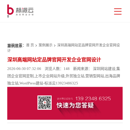
当前位置：
>
>
首 页
案例展示
深圳高端网站定品牌官网开发企业官网设
案例展示
计
深圳高端网站定品牌官网开发企业官网设计
2026-06-30 07:32:06 浏览人数：148 新闻来源： 深圳网站建设,集
团企业官网定制,上市企业网站升级,外贸独立站,营销型网站,出海品牌
独立站,WordPress建站-标派云13923486325