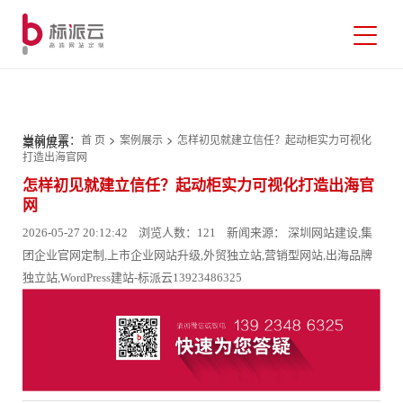
当前位置：
>
>
首 页
案例展示
怎样初见就建立信任？起动柜实力可视化
案例展示
打造出海官网
怎样初见就建立信任？起动柜实力可视化打造出海官
网
2026-05-27 20:12:42 浏览人数：121 新闻来源： 深圳网站建设,集
团企业官网定制,上市企业网站升级,外贸独立站,营销型网站,出海品牌
独立站,WordPress建站-标派云13923486325