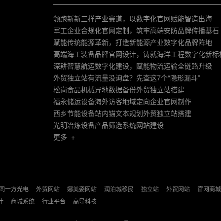
领跑新新三样产业赛道，以数字化官网赋能智造出海
军工企业合规化官网定制，筑牢高端安防品牌传播基石
赋能传统能源革新，打造新能源产业数字化品牌阵地
高端海工装备品牌官网设计，铸就海洋工程数字化新标
深耕智慧航运数字化建设，赋能物流运输全链路升级
外贸独立站有流量没询盘？先查这7个“隐形漏斗”
松岗食品机械异地数据备份外贸独立站搭建
福永储运设备海外访客地域定向企业官网制作
西乡节能设备站内锚文本规划外贸独立站搭建
光明冶炼设备产品筛选系统网站建设
更多 +
同一方光电
外贸网站
娜美姿网站
润泊城移民
独立站
外贸网站
官网商城
计
商城系统
行业平台
高导科技