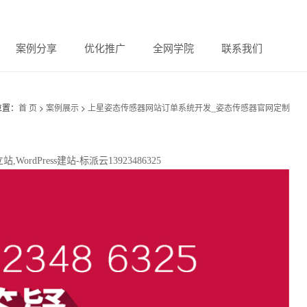
案例分享
优化推广
全网学院
联系我们
位置：
首 页
>
案例展示
>
上星姿态传感器网站订单系统开发_姿态传感器官网定制
dPress建站-标派云13923486325