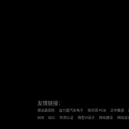
友情链接：
德派森安防
益力盛汽车电子
恒天翊 PCB
正中集团
B2B
B2C
检测认证
微型VI设计
网站建设
网站设