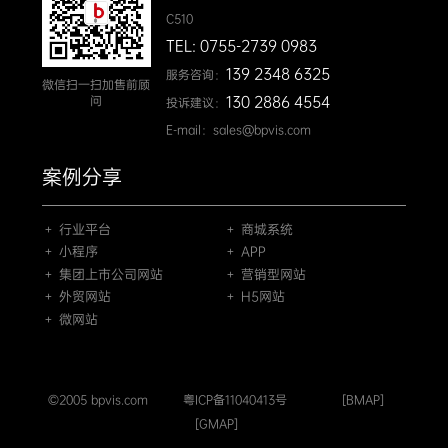
C510
TEL: 0755-2739 0983
139 2348 6325
服务咨询：
微信扫一扫加售前顾
130 2886 4554
问
投诉建议：
E-mail：sales@bpvis.com
案例分享
＋ 行业平台
＋ 商城系统
＋ 小程序
＋ APP
＋ 集团上市公司网站
＋ 营销型网站
＋ 外贸网站
＋ H5网站
＋ 微网站
©2005 bpvis.com
粤ICP备11040413号
[BMAP]
[GMAP]