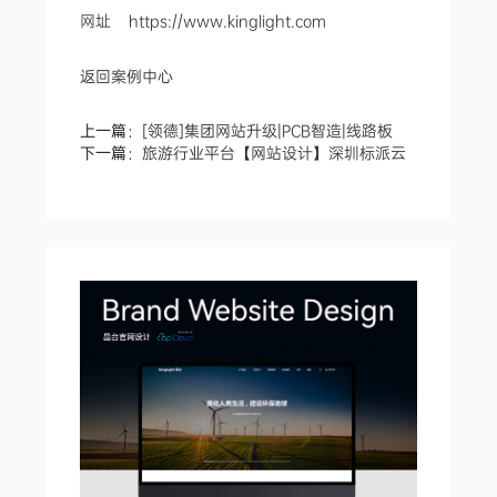
网址
https://www.kinglight.com
返回案例中心
上一篇：
[领德]集团网站升级|PCB智造|线路板
下一篇：
旅游行业平台【网站设计】深圳标派云