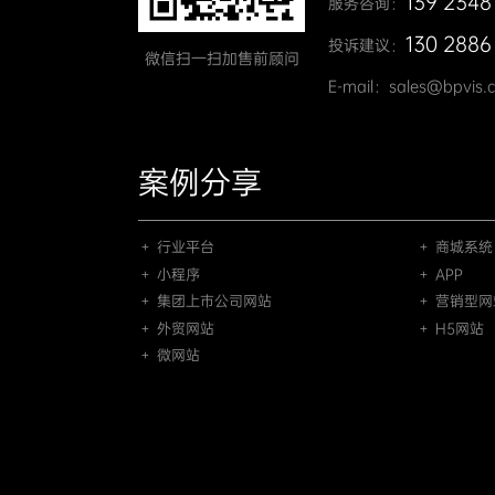
139 2348
服务咨询：
130 2886
投诉建议：
微信扫一扫加售前顾问
E-mail：sales@bpvis.
案例分享
＋ 行业平台
＋ 商城系统
＋ 小程序
＋ APP
＋ 集团上市公司网站
＋ 营销型网
＋ 外贸网站
＋ H5网站
＋ 微网站