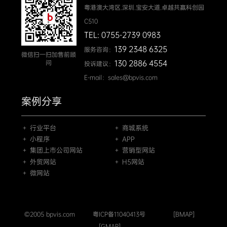
粤港澳大湾区.深圳.宝安大道.卓越共赢科创园
C510
TEL: 0755-2739 0983
139 2348 6325
服务咨询：
微信扫一扫加售前顾
130 2886 4554
问
投诉建议：
E-mail：sales@bpvis.com
案例分享
＋ 行业平台
＋ 商城系统
＋ 小程序
＋ APP
＋ 集团上市公司网站
＋ 营销型网站
＋ 外贸网站
＋ H5网站
＋ 微网站
©2005 bpvis.com
粤ICP备11040413号
[BMAP]
[GMAP]