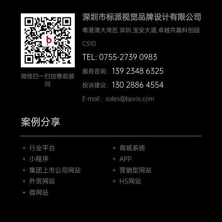
深圳市标派视觉品牌设计有限公司
粤港澳大湾区.深圳.宝安大道.卓越共赢科创园
C510
TEL: 0755-2739 0983
139 2348 6325
服务咨询：
微信扫一扫加售前顾
130 2886 4554
问
投诉建议：
E-mail：sales@bpvis.com
案例分享
＋ 行业平台
＋ 商城系统
＋ 小程序
＋ APP
＋ 集团上市公司网站
＋ 营销型网站
＋ 外贸网站
＋ H5网站
＋ 微网站