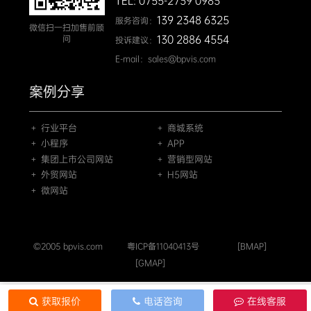
TEL: 0755-2739 0983
139 2348 6325
服务咨询：
微信扫一扫加售前顾
130 2886 4554
问
投诉建议：
E-mail：sales@bpvis.com
案例分享
＋ 行业平台
＋ 商城系统
＋ 小程序
＋ APP
＋ 集团上市公司网站
＋ 营销型网站
＋ 外贸网站
＋ H5网站
＋ 微网站
©2005 bpvis.com
粤ICP备11040413号
[BMAP]
[GMAP]
获取报价
电话咨询
在线客服