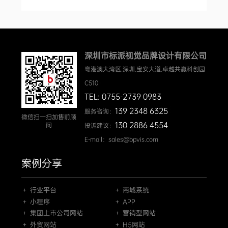
深圳市标派视觉品牌设计有限公司
粤港澳大湾区.深圳.宝安大道.卓越共赢科创园
C510
TEL: 0755-2739 0983
139 2348 6325
服务咨询：
微信扫一扫加售前顾
130 2886 4554
问
投诉建议：
E-mail：sales@bpvis.com
案例分享
＋ 行业平台
＋ 商城系统
＋ 小程序
＋ APP
＋ 集团上市公司网站
＋ 营销型网站
＋ 外贸网站
＋ H5网站